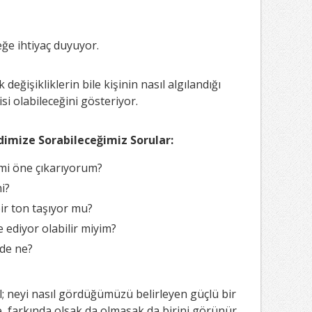
eğe ihtiyaç duyuyor.
 değişikliklerin bile kişinin nasıl algılandığı
si olabileceğini gösteriyor.
ndimize Sorabileceğimiz Sorular:
i mi öne çıkarıyorum?
i?
ir ton taşıyor mu?
ediyor olabilir miyim?
ade ne?
ğil; neyi nasıl gördüğümüzü belirleyen güçlü bir
me, farkında olsak da olmasak da birini görünür