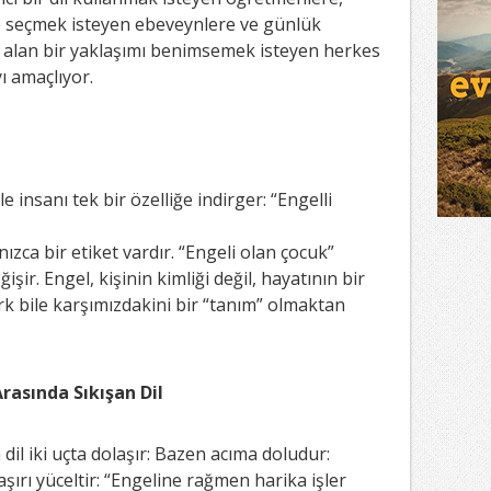
nle seçmek isteyen ebeveynlere ve günlük
alan bir yaklaşımı benimsemek isteyen herkes
ı amaçlıyor.
ile insanı tek bir özelliğe indirger: “Engelli
ızca bir etiket vardır. “Engeli olan çocuk”
işir. Engel, kişinin kimliği değil, hayatının bir
ark bile karşımızdakini bir “tanım” olmaktan
asında Sıkışan Dil
dil iki uçta dolaşır: Bazen acıma doludur:
aşırı yüceltir: “Engeline rağmen harika işler