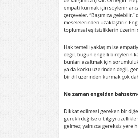
de karşımıza çıkar. Örneğin “Hep
empati kurmak için söylenir anca
çerçeveler. “Başımıza gelebilir.
meselelerinden uzaklaştırır. Enge
toplumsal eşitsizliklerin üzerini 
Hak temelli yaklaşım ise empatiyi
değil, bugün engelli bireylerin ka
bunları azaltmak için sorumlulu
ya da korku üzerinden değil, ger
bir dil üzerinden kurmak çok daha
Ne zaman engelden bahsetme
Dikkat edilmesi gereken bir diğer
gerekli değilse o bilgiyi özelli
gelmez; yalnızca gereksiz yere 