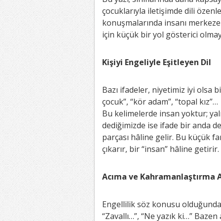
çocuklarıyla iletişimde dili öze
konuşmalarında insanı merkeze 
için küçük bir yol gösterici olmay
Kişiyi Engeliyle Eşitleyen Dil
Bazı ifadeler, niyetimiz iyi olsa b
çocuk”, “kör adam”, “topal kız”…
Bu kelimelerde insan yoktur; yaln
dediğimizde ise ifade bir anda değ
parçası hâline gelir. Bu küçük f
çıkarır, bir “insan” hâline getirir.
Acıma ve Kahramanlaştırma Ar
Engellilik söz konusu olduğunda 
“Zavallı…”, “Ne yazık ki…” Bazen 