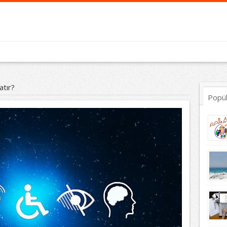
atır?
Popü