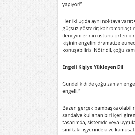
yapıyor!”
Her iki uç da aynı noktaya varır:
güçsüz gösterir; kahramanlaştırm
deneyimlerinin üstünü örten bi
kişinin engelini dramatize etm
konuşabiliriz. Nötr dil, çoğu zam
Engeli Kişiye Yükleyen Dil
Gündelik dilde çoğu zaman engel
engelli.”
Bazen gerçek bambaşka olabilir:
sandalye kullanan biri içeri gir
tasarımda, sistemde veya uygulam
sınıftaki, işyerindeki ve kamusal