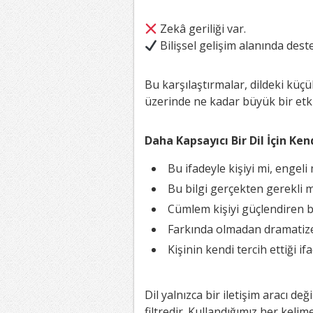
Zekâ geriliği var.
Bilişsel gelişim alanında dest
Bu karşılaştırmalar, dildeki küçük
üzerinde ne kadar büyük bir etki
Daha Kapsayıcı Bir Dil İçin Ke
Bu ifadeyle kişiyi mi, engel
Bu bilgi gerçekten gerekli m
Cümlem kişiyi güçlendiren b
Farkında olmadan dramatize 
Kişinin kendi tercih ettiği if
Dil yalnızca bir iletişim aracı de
filtredir. Kullandığımız her keli