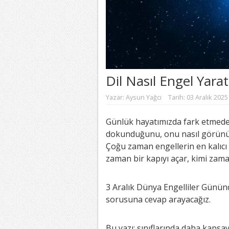
Dil Nasıl Engel Yarat
Yazar:
Aysun Yağcı
Tarih: 03 Aralık 2025
Günlük hayatımızda fark etmeden
dokunduğunu, onu nasıl görünür
Çoğu zaman engellerin en kalıcı o
zaman bir kapıyı açar, kimi zam
3 Aralık Dünya Engelliler Gününd
sorusuna cevap arayacağız.
Bu yazı; sınıflarında daha kapsay