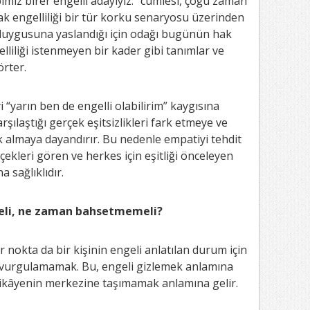
imiz birer engelli adayıyız.” cümlesi, çoğu zaman
k engelliliği bir tür korku senaryosu üzerinden
” duygusuna yaslandığı için odağı bugünün hak
lliliği istenmeyen bir kader gibi tanımlar ve
örter.
 “yarın ben de engelli olabilirim” kaygısına
rşılaştığı gerçek eşitsizlikleri fark etmeye ve
k almaya dayandırır. Bu nedenle empatiyi tehdit
çekleri gören ve herkes için eşitliği önceleyen
 sağlıklıdır.
li, ne zaman bahsetmemeli?
 nokta da bir kişinin engeli anlatılan durum için
kle vurgulamamak. Bu, engeli gizlemek anlamına
hikâyenin merkezine taşımamak anlamına gelir.