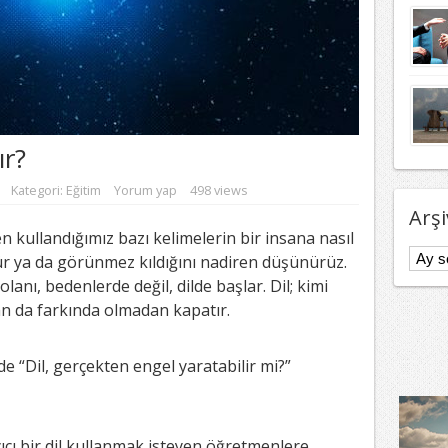
ır?
Kategori:
Eğitim
Yorum yap
498 views
Arşi
 kullandığımız bazı kelimelerin bir insana nasıl
Arşivl
 ya da görünmez kıldığını nadiren düşünürüz.
lanı, bedenlerde değil, dilde başlar. Dil; kimi
an da farkında olmadan kapatır.
e “Dil, gerçekten engel yaratabilir mi?”
ıcı bir dil kullanmak isteyen öğretmenlere,