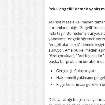
Peki “engelli” demek yanlış m
Aslında mesele kelimeden tamame
konumlandırdığı. “Engelli” kelime
riski taşır. Bu nedenle dünyada b
yöneliyor: “engelli öğrenci” yerin
“engeli olan birey” demek, kişiy
sunuyor. Ama bu kelimeden aşırı 
“özel çocuklar”, “farklı çocuklar
başka bir problemi beraberinde g
Gerçekliği flulaştırıyor,
Hak temelli yaklaşımı gölgel
Kişiyi korunması gereken bi
Dilin yarattığı bu çerçeve yalnız