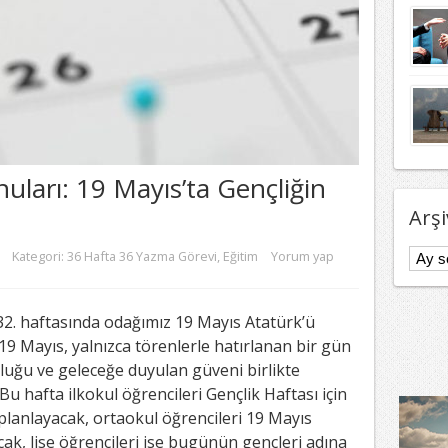
uları: 19 Mayıs’ta Gençliğin
Arşi
Arşivl
Kategori:
36 Hafta 36 Yazma Görevi
,
Eğitim
Yorum yap
32. haftasında odağımız 19 Mayıs Atatürk’ü
9 Mayıs, yalnızca törenlerle hatırlanan bir gün
luluğu ve geleceğe duyulan güveni birlikte
u hafta ilkokul öğrencileri Gençlik Haftası için
 planlayacak, ortaokul öğrencileri 19 Mayıs
acak, lise öğrencileri ise bugünün gençleri adına