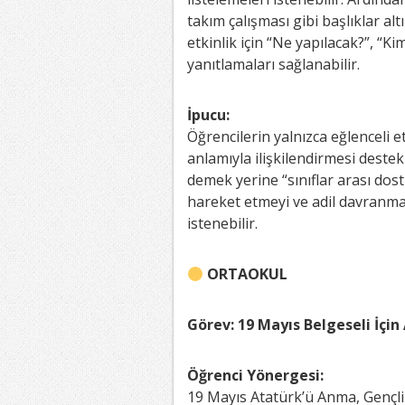
takım çalışması gibi başlıklar al
etkinlik için “Ne yapılacak?”, “K
yanıtlamaları sağlanabilir.
İpucu:
Öğrencilerin yalnızca eğlenceli e
anlamıyla ilişkilendirmesi deste
demek yerine “sınıflar arası dos
hareket etmeyi ve adil davranmay
istenebilir.
ORTAOKUL
Görev: 19 Mayıs Belgeseli İçin
Öğrenci Yönergesi:
19 Mayıs Atatürk’ü Anma, Gençlik