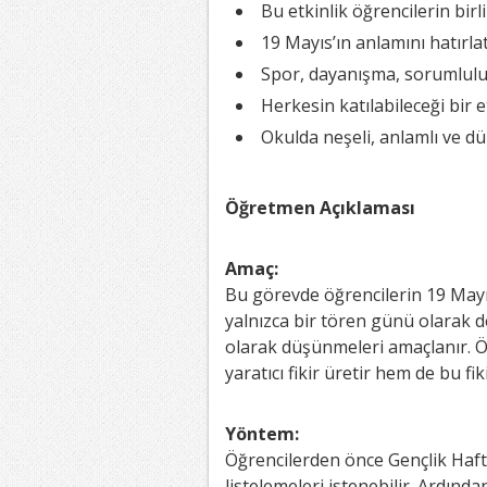
Bu etkinlik öğrencilerin bir
19 Mayıs’ın anlamını hatırlat
Spor, dayanışma, sorumluluk
Herkesin katılabileceği bir et
Okulda neşeli, anlamlı ve dü
Öğretmen Açıklaması
Amaç:
Bu görevde öğrencilerin 19 Mayı
yalnızca bir tören günü olarak d
olarak düşünmeleri amaçlanır. Öğ
yaratıcı fikir üretir hem de bu fi
Yöntem:
Öğrencilerden önce Gençlik Hafta
listelemeleri istenebilir. Ardınd