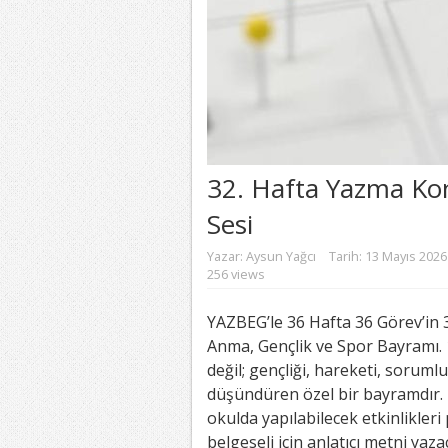
32. Hafta Yazma Kon
Sesi
Yazar:
Aysun Yağcı
Tarih: 13 Mayıs 2026
256 views
YAZBEG’le 36 Hafta 36 Görev’in 
Anma, Gençlik ve Spor Bayramı. 1
değil; gençliği, hareketi, sorum
düşündüren özel bir bayramdır. B
okulda yapılabilecek etkinlikleri
belgeseli için anlatıcı metni yaz