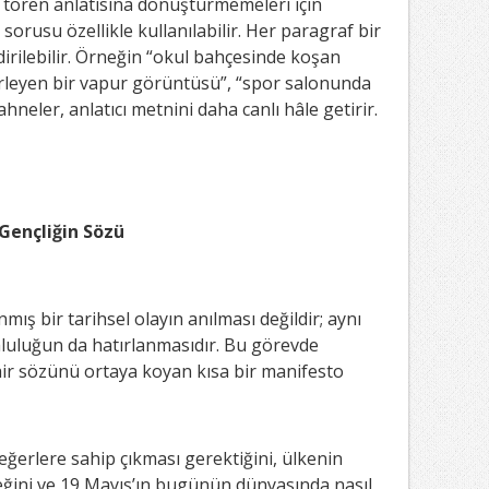
a tören anlatısına dönüştürmemeleri için
 sorusu özellikle kullanılabilir. Her paragraf bir
dirilebilir. Örneğin “okul bahçesinde koşan
erleyen bir vapur görüntüsü”, “spor salonunda
sahneler, anlatıcı metnini daha canlı hâle getirir.
Gençliğin Sözü
ış bir tarihsel olayın anılması değildir; aynı
luluğun da hatırlanmasıdır. Bu görevde
ir sözünü ortaya koyan kısa bir manifesto
ğerlere sahip çıkması gerektiğini, ülkenin
ceğini ve 19 Mayıs’ın bugünün dünyasında nasıl