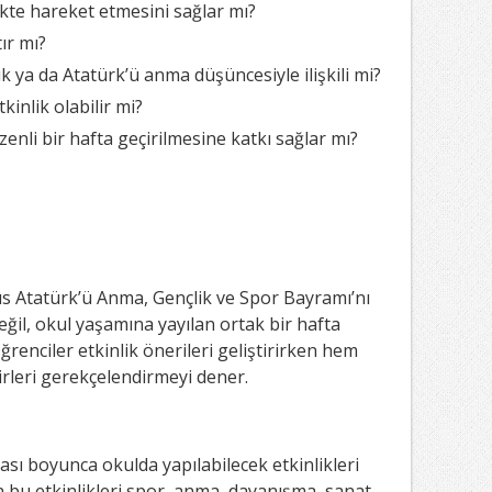
likte hareket etmesini sağlar mı?
ır mı?
 ya da Atatürk’ü anma düşüncesiyle ilişkili mi?
kinlik olabilir mi?
zenli bir hafta geçirilmesine katkı sağlar mı?
s Atatürk’ü Anma, Gençlik ve Spor Bayramı’nı
eğil, okul yaşamına yayılan ortak bir hafta
renciler etkinlik önerileri geliştirirken hem
kirleri gerekçelendirmeyi dener.
sı boyunca okulda yapılabilecek etkinlikleri
an bu etkinlikleri spor, anma, dayanışma, sanat,