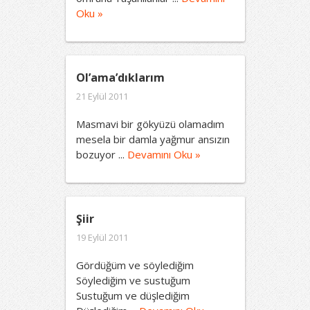
Oku »
Ol’ama’dıklarım
21 Eylül 2011
Masmavi bir gökyüzü olamadım
mesela bir damla yağmur ansızın
bozuyor ...
Devamını Oku »
Şiir
19 Eylül 2011
Gördüğüm ve söylediğim
Söylediğim ve sustuğum
Sustuğum ve düşlediğim