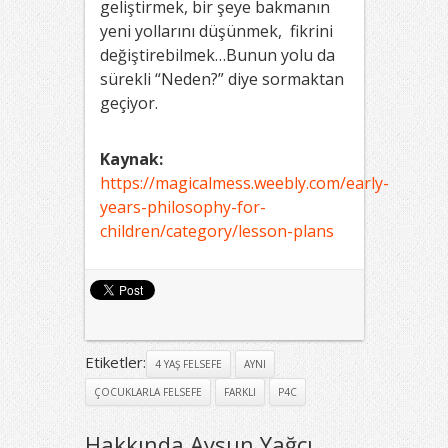
geliştirmek, bir şeye bakmanın
yeni yollarını düşünmek, fikrini
değiştirebilmek…Bunun yolu da
sürekli “Neden?” diye sormaktan
geçiyor.
Kaynak:
https://magicalmess.weebly.com/early-
years-philosophy-for-
children/category/lesson-plans
Etiketler:
4 YAŞ FELSEFE
AYNI
ÇOCUKLARLA FELSEFE
FARKLI
P4C
Hakkında Aysun Yağcı