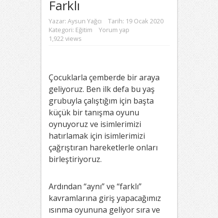
Farklı
Yazar:
Aysun Yağcı
Tarih: 19 Ocak 2020
Kategori:
Eğitim
Yorum yap
1,922 views
Çocuklarla çemberde bir araya
geliyoruz. Ben ilk defa bu yaş
grubuyla çalıştığım için başta
küçük bir tanışma oyunu
oynuyoruz ve isimlerimizi
hatırlamak için isimlerimizi
çağrıştıran hareketlerle onları
birleştiriyoruz.
Ardından “aynı” ve “farklı”
kavramlarına giriş yapacağımız
ısınma oyununa geliyor sıra ve