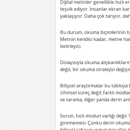
Dijital metinler genellikle hızlı e
teşvik ediyor. İnsanlar ekran karş
yaklaşıyor: Daha çok tarıyor, dah
Bu durum, okuma biçimlerinin ba
Metnin kendisi kadar, metne han
belirleyici.
Dolayısıyla okuma alışkanlıkları
değil, bir okuma stratejisi değişi
Bilişsel araştırmalar bu tabloya
zihinsel süreç değil; farklı modla
ve tarama, diğer yanda derin an
Sorun, hızlı modun varlığı değil
girememesi. Çünkü derin okuma, 
bilişsel çaba ve uygun koşullar g