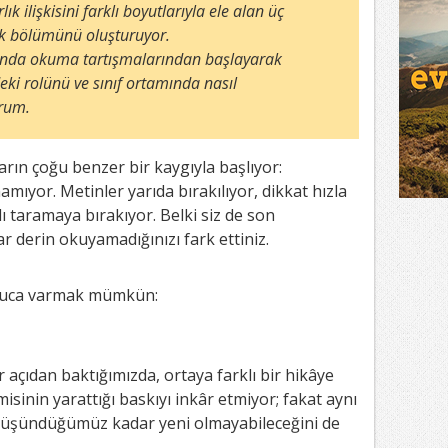
k ilişkisini farklı boyutlarıyla ele alan üç
 ilk bölümünü oluşturuyor.
ğında okuma tartışmalarından başlayarak
ki rolünü ve sınıf ortamında nasıl
orum.
ın çoğu benzer bir kaygıyla başlıyor:
amıyor. Metinler yarıda bırakılıyor, dikkat hızla
lı taramaya bırakıyor. Belki siz de son
r derin okuyamadığınızı fark ettiniz.
onuca varmak mümkün:
açıdan baktığımızda, ortaya farklı bir hikâye
isinin yarattığı baskıyı inkâr etmiyor; fakat aynı
üşündüğümüz kadar yeni olmayabileceğini de