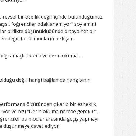
 bireysel bir özellik değil; içinde bulunduğumuz
 açısı, “öğrenciler odaklanamıyor” söylemini
anlar birlikte düşünüldüğünde ortaya net bir
ri değil, farklı modların birleşimi.
bilgi amaçlı okuma ve derin okuma…
 olduğu değil; hangi bağlamda hangisinin
 performans ölçütünden çıkarıp bir esneklik
ıyor ve bizi “Derin okuma nerede gerekli?”,
“Öğrenciler bu modlar arasında geçiş yapmayı
de düşünmeye davet ediyor.