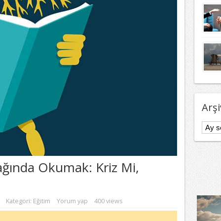
Arşi
Arşivl
ağında Okumak: Kriz Mi,
Kategori:
Eğitim
Yorum yap
400 views