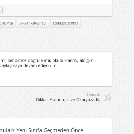
KONOMISI
DIKKAT KAPASITESI
EĞITIMDE DIKKAT
mi, kendimce doğrularımı, okuduklarımı, aldığım
mı paylaşmaya devam ediyorum.
Sonraki:
Dikkat Ekonomisi ve Okuryazarlık
uları: Yeni Sınıfa Geçmeden Önce