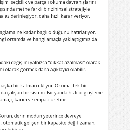
rişim, seçicilik ve parçalı okuma davranışlarını
ısında metne farklı bir zihinsel stratejiyle
a az derinleşiyor, daha hızlı karar veriyor.
ğlama ne kadar bağlı olduğunu hatırlatıyor.
gi ortamda ve hangi amaçla yaklaştığımız da
ndaki değişimi yalnızca “dikkat azalması” olarak
mi olarak görmek daha açıklayıcı olabilir.
 başka bir katman ekliyor. Okuma, tek bir
rda çalışan bir sistem. Bir yanda hızlı bilgi işleme
lama, çıkarım ve empati üretme.
. Sorun, derin modun yeterince devreye
otomatik gelişen bir kapasite değil; zaman,
erektiriyor.