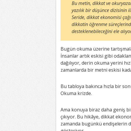
Bu metin, dikkat ve okuryazarlı
yazılık bir düşünce dizisinin
Seride, dikkat ekonomisi ça
dikkatin öğrenme süreçlerinde
desteklenebileceğini ele alıy
Bugün okuma üzerine tartışmalar
İnsanlar artık eskisi gibi odaklan
dağılıyor, derin okuma yerini hız
zamanlarda bir metni eskisi kada
Bu tabloya bakınca hızla bir s
Okuma krizde.
Ama konuya biraz daha geniş bir 
çıkıyor. Bu hikâye, dikkat ekonom
zamanda bugünkü endişelerin d
gösteriyor.