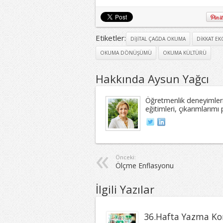
Etiketler:
DIJITAL ÇAĞDA OKUMA
DIKKAT E
OKUMA DÖNÜŞÜMÜ
OKUMA KÜLTÜRÜ
Hakkında Aysun Yağcı
Öğretmenlik deneyimleri
eğitimleri, çıkarımları
Önceki:
Ölçme Enflasyonu
İlgili Yazılar
36.Hafta Yazma Kon