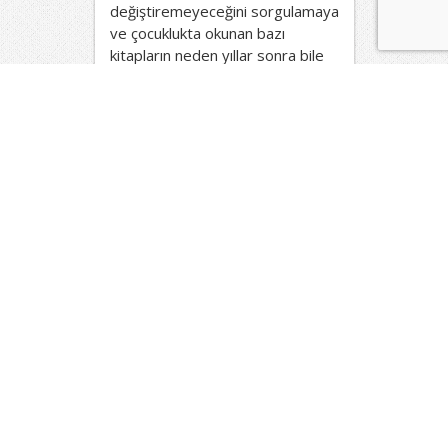
değiştiremeyeceğini sorgulamaya
ve çocuklukta okunan bazı
kitapların neden yıllar sonra bile
hafızada kaldığını keşfetmeye
davet ediyoruz.
Devamını Oku »
25. Hafta Yazma Konuları:
Barış Herkes İçin Aynı mı?
11 Mart 2026
Barış bazı insanlar için her sabah
güvenle uyanılan, varlığı
neredeyse fark edilmeyen doğal
bir atmosfer gibidir. Bazıları