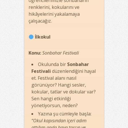
öğrencilerimizle sonbaharın
renklerini, kokularını ve
hikâyelerini yakalamaya
çalışacağız.
İlkokul
Konu:
Sonbahar Festivali
Okulunda bir
Sonbahar
Festivali
düzenlendiğini hayal
et. Festival alanı nasıl
görünüyor? Hangi sesler,
kokular, tatlar ve dokular var?
Sen hangi etkinliği
yönetiyorsun, neden?
Yazına şu cümleyle başla:
“Okul kapısından içeri adım
attığım anda hava tarçın ve