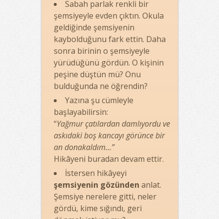
Sabah parlak renkli bir
şemsiyeyle evden çıktın. Okula
geldiğinde şemsiyenin
kaybolduğunu fark ettin. Daha
sonra birinin o şemsiyeyle
yürüdüğünü gördün. O kişinin
peşine düştün mü? Onu
bulduğunda ne öğrendin?
Yazına şu cümleyle
başlayabilirsin:
“
Yağmur çatılardan damlıyordu ve
askıdaki boş kancayı görünce bir
an donakaldım…”
Hikâyeni buradan devam ettir.
İstersen hikâyeyi
şemsiyenin gözünden
anlat.
Şemsiye nerelere gitti, neler
gördü, kime sığındı, geri