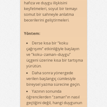
hafıza ve duygu ilişkisini
keşfetmeleri, soyut bir temayı
somut bir sahneyle anlatma
becerilerini geliştirmeleri.
Yöntem:
Derse kısa bir “koku
çağrışımı” etkinliğiyle başlayın
ve “koku–zaman–duygu”
üçgeni üzerine kısa bir tartışma
yürütün.
Daha sonra yönergede
verilen başlangıç cümlesiyle
bireysel yazma sürecine geçin.
Yazının sonunda
öğrencilerden “zaman”ın nasıl
geçtiğini değil, hangi duygunun