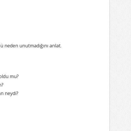
nü neden unutmadığını anlat.
 oldu mu?
n?
an neydi?