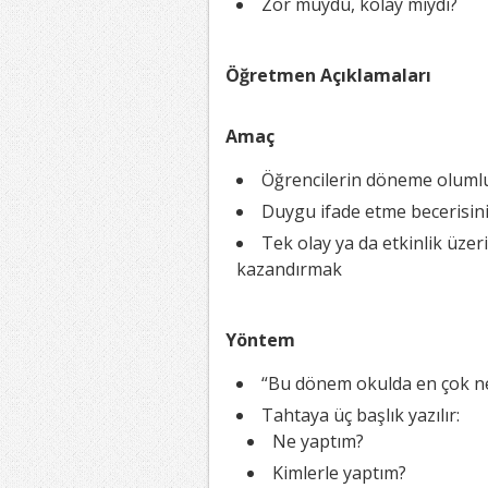
Zor muydu, kolay mıydı?
Öğretmen Açıklamaları
Amaç
Öğrencilerin döneme oluml
Duygu ifade etme becerisin
Tek olay ya da etkinlik üzer
kazandırmak
Yöntem
“Bu dönem okulda en çok ne y
Tahtaya üç başlık yazılır:
Ne yaptım?
Kimlerle yaptım?