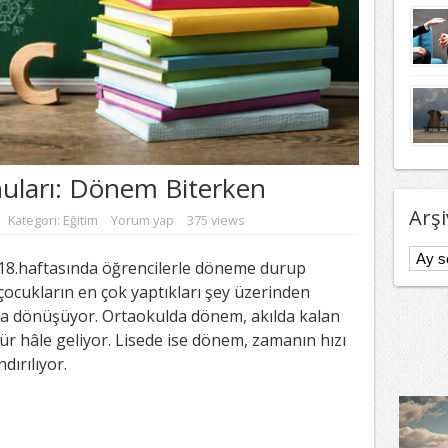
uları: Dönem Biterken
Arşi
Kategori:
Eğitim
Yorum yap
375 views
Arşivl
 18.haftasında öğrencilerle döneme durup
çocukların en çok yaptıkları şey üzerinden
ya dönüşüyor. Ortaokulda dönem, akılda kalan
r hâle geliyor. Lisede ise dönem, zamanın hızı
ırılıyor.