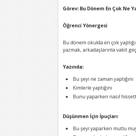
Görev: Bu Dönem En Çok Ne Y
Öğrenci Yönergesi
Bu dönem okulda en çok yaptığın 
yazmak, arkadaşlarınla vakit geç
Yazında:
Bu şeyi ne zaman yaptığını
Kimlerle yaptığını
Bunu yaparken nasıl hissetti
Düşünmen İçin İpuçları
:
Bu şeyi yaparken mutlu mu