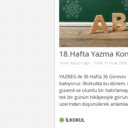
18.Hafta Yazma Kon
Yazar:
Aysun Yağcı
Tarih: 15 Ocak 2026
YAZBEG ile 36 Hafta 36 Görevin
bakıyoruz. İlkokulda bu dönem, 
güvenli ve olumlu bir hatırlama
tek bir günün hikâyesiyle görünü
üzerinden düşünülerek anlamland
İLKOKUL