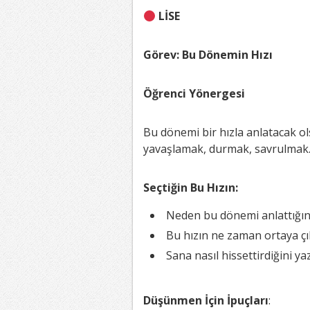
LİSE
Görev: Bu Dönemin Hızı
Öğrenci Yönergesi
Bu dönemi bir hızla anlatacak o
yavaşlamak, durmak, savrulma
Seçtiğin Bu Hızın:
Neden bu dönemi anlattığın
Bu hızın ne zaman ortaya çık
Sana nasıl hissettirdiğini yaz
Düşünmen İçin İpuçları
: