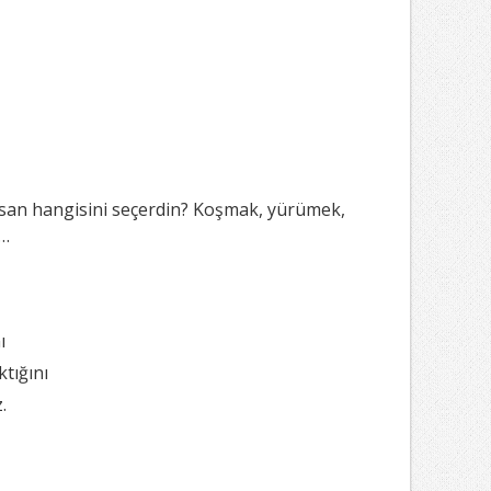
lsan hangisini seçerdin? Koşmak, yürümek,
k…
ı
tığını
.