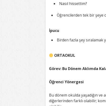
Nasıl hissettim?
Öğrencilerden tek bir şeye o
İpucu
Birden fazla şey sıralamak ye
ORTAOKUL
Görev: Bu Dönem Aklımda Kal
Öğrenci Yönergesi
Bu dönem okulda yaşadığın ve ak
diğerlerinden farklı olabilir; ko