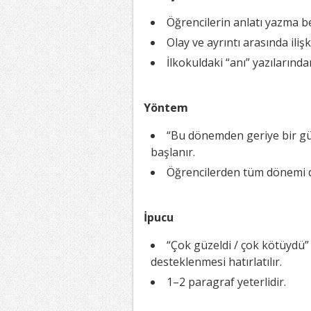
Öğrencilerin anlatı yazma be
Olay ve ayrıntı arasında ili
İlkokuldaki “anı” yazılarınd
Yöntem
“Bu dönemden geriye bir gün
başlanır.
Öğrencilerden tüm dönemi de
İpucu
“Çok güzeldi / çok kötüydü”
desteklenmesi hatırlatılır.
1–2 paragraf yeterlidir.