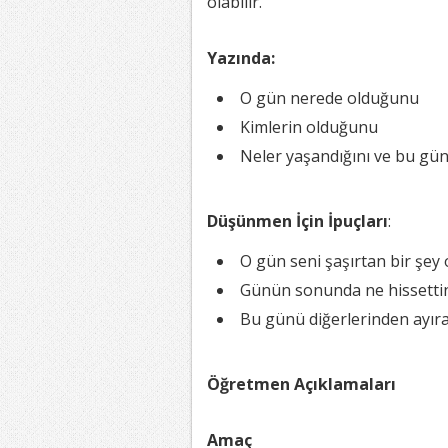
olabilir.
Yazında:
O gün nerede olduğunu
Kimlerin olduğunu
Neler yaşandığını ve bu gü
Düşünmen İçin İpuçları
:
O gün seni şaşırtan bir şey
Günün sonunda ne hissetti
Bu günü diğerlerinden ayır
Öğretmen Açıklamaları
Amaç