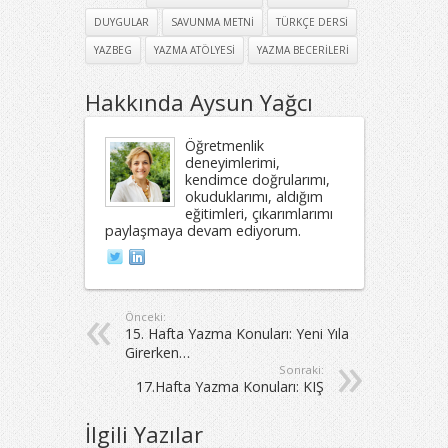
DUYGULAR
SAVUNMA METNI
TÜRKÇE DERSI
YAZBEG
YAZMA ATÖLYESI
YAZMA BECERILERI
Hakkında Aysun Yağcı
Öğretmenlik
deneyimlerimi,
kendimce doğrularımı,
okuduklarımı, aldığım
eğitimleri, çıkarımlarımı
paylaşmaya devam ediyorum.
Önceki:
15. Hafta Yazma Konuları: Yeni Yıla
Girerken…
Sonraki:
17.Hafta Yazma Konuları: KIŞ
İlgili Yazılar