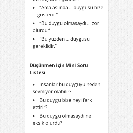
“Ama aslında … duygusu bize
… gösterir.”
“Bu duygu olmasaydı … zor
olurdu.”
“Bu yüzden … duygusu
gereklidir.”
Düşünmen için Mini Soru
Listesi
İnsanlar bu duyguyu neden
sevmiyor olabilir?
Bu duygu bize neyi fark
ettirir?
Bu duygu olmasaydı ne
eksik olurdu?