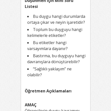
Düşünmen için Mini Soru
Listesi
Bu duygu hangi durumlarda
ortaya çıkar ve neyin işaretidir?
Toplum bu duyguyu hangi
kelimelerle etiketler?
Bu etiketler hangi
varsayımlara dayanır?
Bastırma, bu duyguyu hangi
davranışlara dönüştürebilir?
“Sağlıklı yaklaşım” ne
olabilir?
Öğretmen Açıklamaları
AMAÇ
Öğrencilerin duygu kavramını