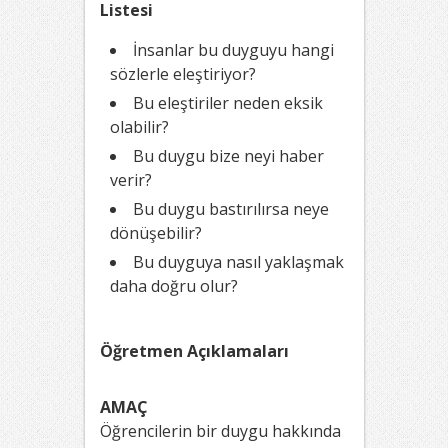
Listesi
İnsanlar bu duyguyu hangi
sözlerle eleştiriyor?
Bu eleştiriler neden eksik
olabilir?
Bu duygu bize neyi haber
verir?
Bu duygu bastırılırsa neye
dönüşebilir?
Bu duyguya nasıl yaklaşmak
daha doğru olur?
Öğretmen Açıklamaları
AMAÇ
Öğrencilerin bir duygu hakkında