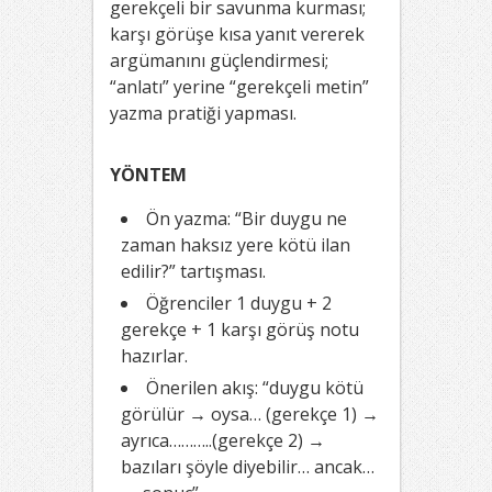
gerekçeli bir savunma kurması;
karşı görüşe kısa yanıt vererek
argümanını güçlendirmesi;
“anlatı” yerine “gerekçeli metin”
yazma pratiği yapması.
YÖNTEM
Ön yazma: “Bir duygu ne
zaman haksız yere kötü ilan
edilir?” tartışması.
Öğrenciler 1 duygu + 2
gerekçe + 1 karşı görüş notu
hazırlar.
Önerilen akış: “duygu kötü
görülür → oysa… (gerekçe 1) →
ayrıca………..(gerekçe 2) →
bazıları şöyle diyebilir… ancak…