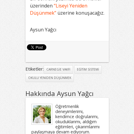
üzerinden
“Liseyi Yeniden
Düşünmek”
üzerine konuşacağız.
Aysun Yağcı
Etiketler:
CARNEGIE VAKFI
EĞITIM SISTEMI
OKULU YENIDEN DÜŞÜNMEK
Hakkında Aysun Yağcı
Öğretmenlik
deneyimlerimi,
kendimce doğrularımı,
okuduklarımı, aldığım
eğitimleri, çıkarımlarımı
paylaşmaya devam ediyorum.