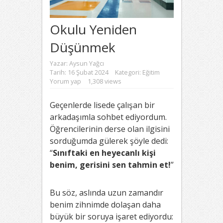
Okulu Yeniden
Düşünmek
Yazar:
Aysun Yağcı
Tarih: 16 Şubat 2024
Kategori:
Eğitim
Yorum yap
1,308 views
Geçenlerde lisede çalışan bir
arkadaşımla sohbet ediyordum.
Öğrencilerinin derse olan ilgisini
sorduğumda gülerek şöyle dedi:
“
Sınıftaki en heyecanlı kişi
benim, gerisini sen tahmin et!
”
Bu söz, aslında uzun zamandır
benim zihnimde dolaşan daha
büyük bir soruya işaret ediyordu: