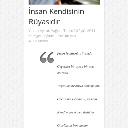
İnsan Kendisinin
Rüyasıdır
Yazar:
Aysun Yağcı
Tarih: 26 Eylül 2011
Kategori:
Eğitim
Yorum yap
4,881 views
İnsan kendisinin rüyasıdır
Geçerken bir uçtan bir uca
ömrünü
Yaşanılanlar anıya dönüştü mü
Geriye bir rüyadan izler kalır
Kimdi o çocuk ben dediğim
O delikanlı ben miydim