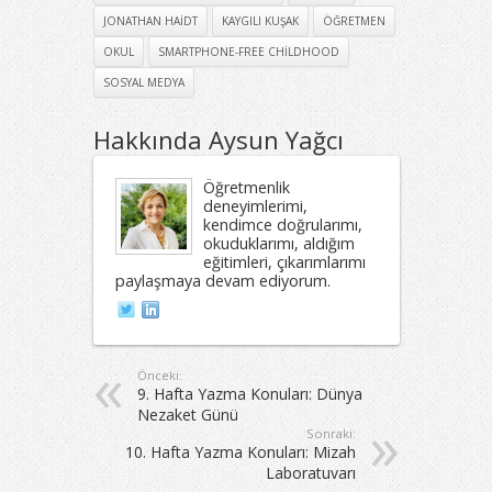
JONATHAN HAIDT
KAYGILI KUŞAK
ÖĞRETMEN
OKUL
SMARTPHONE-FREE CHILDHOOD
SOSYAL MEDYA
Hakkında Aysun Yağcı
Öğretmenlik
deneyimlerimi,
kendimce doğrularımı,
okuduklarımı, aldığım
eğitimleri, çıkarımlarımı
paylaşmaya devam ediyorum.
Önceki:
9. Hafta Yazma Konuları: Dünya
Nezaket Günü
Sonraki:
10. Hafta Yazma Konuları: Mizah
Laboratuvarı