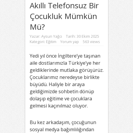
Akıllı Telefonsuz Bir
Çocukluk Mümkün
Mü?
Yazar:
Aysun Yağcı
Tarih: 30 Ekim 2025
Kategori:
Eğitim
Yorum yap
563 views
Yedi yıl önce İngiltere’ye taşınan
aile dostlarımızla Türkiye’ye her
geldiklerinde mutlaka görüşürüz.
Çocuklarımız neredeyse birlikte
büyüdü. Haliyle bir araya
geldiğimizde sohbetin dönüp
dolaşıp eğitime ve çocuklara
gelmesi kaçınılmaz oluyor.
Bu kez arkadaşım, çocuğunun
sosyal medya bağımlılığından