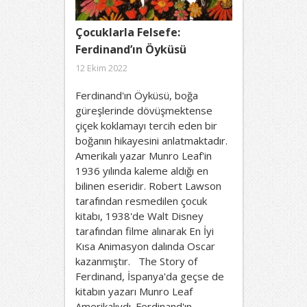
Çocuklarla Felsefe:
Ferdinand’ın Öyküsü
12 Ekim 2022
Ferdinand'ın Öyküsü, boğa
güreşlerinde dövüşmektense
çiçek koklamayı tercih eden bir
boğanın hikayesini anlatmaktadır.
Amerikalı yazar Munro Leaf'in
1936 yılında kaleme aldığı en
bilinen eseridir. Robert Lawson
tarafından resmedilen çocuk
kitabı, 1938'de Walt Disney
tarafından filme alınarak En İyi
Kısa Animasyon dalında Oscar
kazanmıştır. The Story of
Ferdinand, İspanya'da geçse de
kitabın yazarı Munro Leaf
Amerikalıydı. Ferdinand'ın