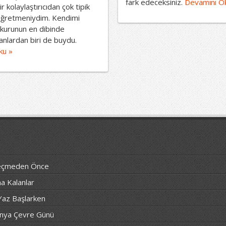
fark edeceksiniz.
Devamını O
r kolaylaştırıcıdan çok tipik
öğretmeniydim. Kendimi
kurunun en dibinde
anlardan biri de buydu.
ku »
 Geçmeden Önce
a Kalanlar
 Yaz Başlarken
ünya Çevre Günü