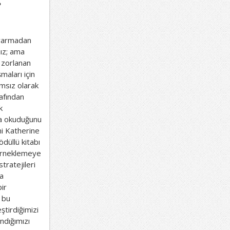
?
 varmadan
nız; ama
 zorlanan
maları için
msız olarak
rafından
k
da okuduğunu
ni Katherine
üllü kitabı
 örneklemeye
tratejileri
da
bir
n bu
ştirdiğimizi
ndığımızı