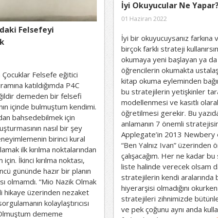
İyi Okuyucular Ne Yapar
01 Haziran 2022
daki Felsefeyi
İyi bir okuyucuysanız farkına
k
birçok farklı strateji kullanırsı
okumaya yeni başlayan ya da
öğrencilerin okumakta ustalaş
 Çocuklar Felsefe eğitici
kitap okuma eyleminden bağı
gramına katıldığımda P4C
bu stratejilerin yetişkinler ta
ildir demeden bir felsefi
modellenmesi ve kasıtlı olara
ın içinde bulmuştum kendimi.
öğretilmesi gerekir. Bu yazı
an bahsedebilmek için
anlamanın 7 önemli stratejisi
uşturmasının nasıl bir şey
Applegate’in 2013 Newbery öd
neyimlemenin birinci kural
“Ben Yalnız Ivan” üzerinden
amak ilk kırılma noktalarından
çalışacağım. Her ne kadar bu s
 için. İkinci kırılma noktası,
liste halinde verecek olsam 
ncü gününde hazır bir planın
stratejilerin kendi aralarında 
cısı olmamdı. “Mio Nazik Olmak
hiyerarşisi olmadığını okurke
mli hikaye üzerinden nezaket
stratejileri zihnimizde bütünle
sorgulamanın kolaylaştırıcısı
ve pek çoğunu aynı anda kulla
 Olmuştum dememe