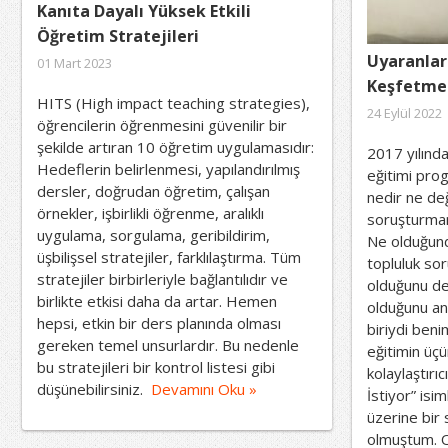
Kanıta Dayalı Yüksek Etkili
Öğretim Stratejileri
Uyaranlar
01 Mart 2023
Keşfetme
HITS (High impact teaching strategies),
24 Eylül 2022
öğrencilerin öğrenmesini güvenilir bir
şekilde artıran 10 öğretim uygulamasıdır:
2017 yılında
Hedeflerin belirlenmesi, yapılandırılmış
eğitimi pro
dersler, doğrudan öğretim, çalışan
nedir ne değ
örnekler, işbirlikli öğrenme, aralıklı
soruşturman
uygulama, sorgulama, geribildirim,
Ne olduğund
üşbilişsel stratejiler, farklılaştırma. Tüm
topluluk sor
stratejiler birbirleriyle bağlantılıdır ve
olduğunu de
birlikte etkisi daha da artar. Hemen
olduğunu anl
hepsi, etkin bir ders planında olması
biriydi benim
gereken temel unsurlardır. Bu nedenle
eğitimin üçü
bu stratejileri bir kontrol listesi gibi
kolaylaştırı
düşünebilirsiniz.
Devamını Oku »
İstiyor” isi
üzerine bir 
olmuştum.