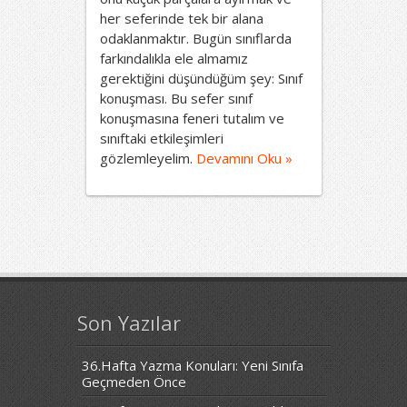
her seferinde tek bir alana
odaklanmaktır. Bugün sınıflarda
farkındalıkla ele almamız
gerektiğini düşündüğüm şey: Sınıf
konuşması. Bu sefer sınıf
konuşmasına feneri tutalım ve
sınıftaki etkileşimleri
gözlemleyelim.
Devamını Oku »
Son Yazılar
36.Hafta Yazma Konuları: Yeni Sınıfa
Geçmeden Önce