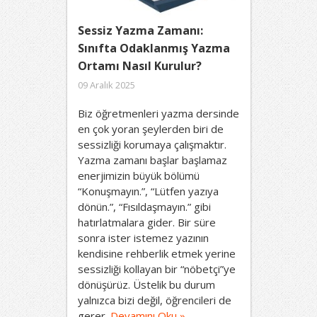
Sessiz Yazma Zamanı:
Sınıfta Odaklanmış Yazma
Ortamı Nasıl Kurulur?
09 Aralık 2025
Biz öğretmenleri yazma dersinde
en çok yoran şeylerden biri de
sessizliği korumaya çalışmaktır.
Yazma zamanı başlar başlamaz
enerjimizin büyük bölümü
“Konuşmayın.”, “Lütfen yazıya
dönün.”, “Fısıldaşmayın.” gibi
hatırlatmalara gider. Bir süre
sonra ister istemez yazının
kendisine rehberlik etmek yerine
sessizliği kollayan bir “nöbetçi”ye
dönüşürüz. Üstelik bu durum
yalnızca bizi değil, öğrencileri de
gerer.
Devamını Oku »