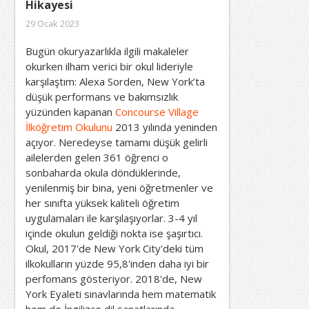
Hikayesi
29 Ocak 2023
Bugün okuryazarlıkla ilgili makaleler
okurken ilham verici bir okul lideriyle
karşılaştım: Alexa Sorden, New York’ta
düşük performans ve bakımsızlık
yüzünden kapanan
Concourse Village
İlköğretim Okulunu
2013 yılında yeninden
açıyor. Neredeyse tamamı düşük gelirli
ailelerden gelen 361 öğrenci o
sonbaharda okula döndüklerinde,
yenilenmiş bir bina, yeni öğretmenler ve
her sınıfta yüksek kaliteli öğretim
uygulamaları ile karşılaşıyorlar. 3-4 yıl
içinde okulun geldiği nokta ise şaşırtıcı.
Okul, 2017'de New York City'deki tüm
ilkokulların yüzde 95,8'inden daha iyi bir
perfomans gösteriyor. 2018'de, New
York Eyaleti sınavlarında hem matematik