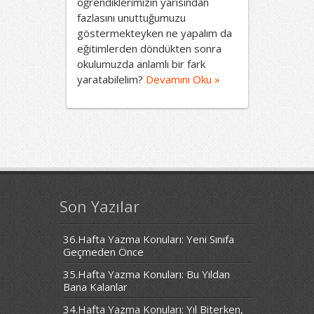
öğrendiklerimizin yarısından
fazlasını unuttuğumuzu
göstermekteyken ne yapalım da
eğitimlerden döndükten sonra
okulumuzda anlamlı bir fark
yaratabilelim?
Devamını Oku »
Son Yazılar
36.Hafta Yazma Konuları: Yeni Sınıfa
Geçmeden Önce
35.Hafta Yazma Konuları: Bu Yıldan
Bana Kalanlar
34.Hafta Yazma Konuları: Yıl Biterken,