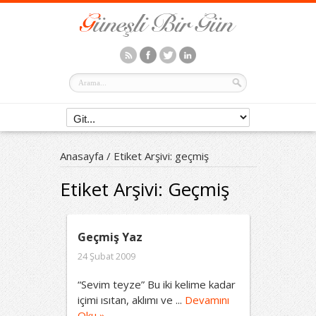
Anasayfa
/
Etiket Arşivi: geçmiş
Etiket Arşivi:
Geçmiş
Geçmiş Yaz
24 Şubat 2009
“Sevim teyze” Bu iki kelime kadar
içimi ısıtan, aklımı ve ...
Devamını
Oku »