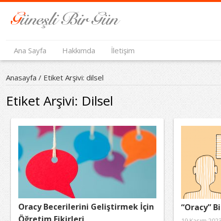
Ana Sayfa
Hakkımda
İletişim
Anasayfa
/
Etiket Arşivi: dilsel
Etiket Arşivi:
Dilsel
Oracy Becerilerini Geliştirmek İçin
“Oracy” Bi
Öğretim Fikirleri
19 Kasım 202