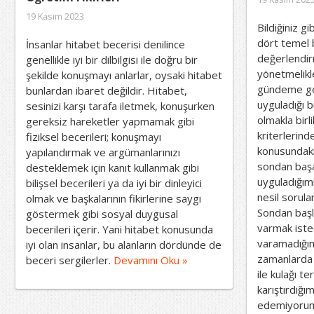
19 Kasım 2023
Bildiğiniz g
dört temel b
İnsanlar hitabet becerisi denilince
değerlendirm
genellikle iyi bir dilbilgisi ile doğru bir
yönetmelikl
şekilde konuşmayı anlarlar, oysaki hitabet
gündeme gelm
bunlardan ibaret değildir. Hitabet,
uyguladığı b
sesinizi karşı tarafa iletmek, konuşurken
olmakla bir
gereksiz hareketler yapmamak gibi
kriterlerin
fiziksel becerileri; konuşmayı
konusundaki 
yapılandırmak ve argümanlarınızı
sondan başa
desteklemek için kanıt kullanmak gibi
uyguladığımı
bilişsel becerileri ya da iyi bir dinleyici
nesil sorul
olmak ve başkalarının fikirlerine saygı
Sondan başl
göstermek gibi sosyal duygusal
varmak iste
becerileri içerir. Yani hitabet konusunda
varamadığım
iyi olan insanlar, bu alanların dördünde de
zamanlarda
beceri sergilerler.
Devamını Oku »
ile kulağı t
karıştırdığ
edemiyoru