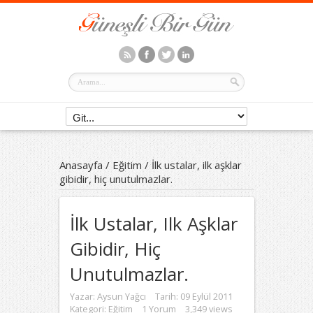
Anasayfa
/
Eğitim
/
İlk ustalar, ilk aşklar
gibidir, hiç unutulmazlar.
İlk Ustalar, Ilk Aşklar
Gibidir, Hiç
Unutulmazlar.
Yazar:
Aysun Yağcı
Tarih: 09 Eylül 2011
Kategori:
Eğitim
1 Yorum
3,349 views