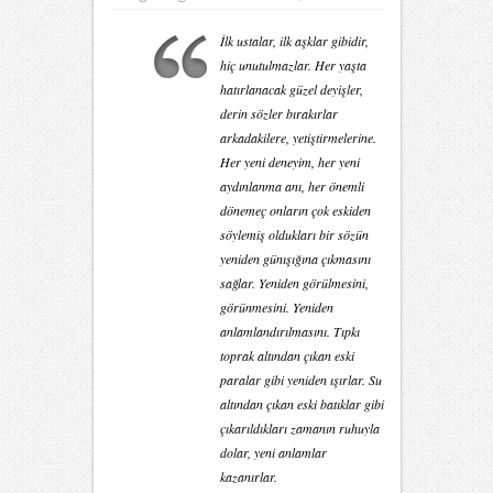
İlk ustalar, ilk aşklar gibidir,
hiç unutulmazlar. Her yaşta
hatırlanacak güzel deyişler,
derin sözler bırakırlar
arkadakilere, yetiştirmelerine.
Her yeni deneyim, her yeni
aydınlanma anı, her önemli
dönemeç onların çok eskiden
söylemiş oldukları bir sözün
yeniden günışığına çıkmasını
sağlar. Yeniden görülmesini,
görünmesini. Yeniden
anlamlandırılmasını. Tıpkı
toprak altından çıkan eski
paralar gibi yeniden ışırlar. Su
altından çıkan eski batıklar gibi
çıkarıldıkları zamanın ruhuyla
dolar, yeni anlamlar
kazanırlar.