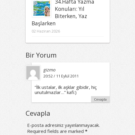
34.Hafta Yazma
Konuları: Yıl
Biterken, Yaz
Başlarken
02 Haziran 2026
Bir Yorum
gizmo
20:52 / 11 Eylül 2011
“İlk ustalar, ilk aşklar gibidir, hiç
unutulmazlar…” kafi:)
Cevapla
Cevapla
E-posta adresiniz yayınlanmayacak.
Required fields are marked
*