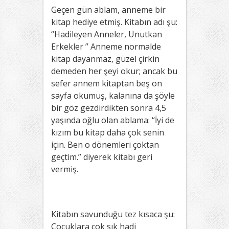
Geçen gün ablam, anneme bir
kitap hediye etmiş. Kitabın adı şu:
“Hadileyen Anneler, Unutkan
Erkekler ” Anneme normalde
kitap dayanmaz, güzel çirkin
demeden her şeyi okur; ancak bu
sefer annem kitaptan beş on
sayfa okumuş, kalanına da şöyle
bir göz gezdirdikten sonra 4,5
yaşında oğlu olan ablama: “İyi de
kızım bu kitap daha çok senin
için. Ben o dönemleri çoktan
geçtim.” diyerek kitabı geri
vermiş.
Kitabın savunduğu tez kısaca şu:
Çocuklara çok sık hadi