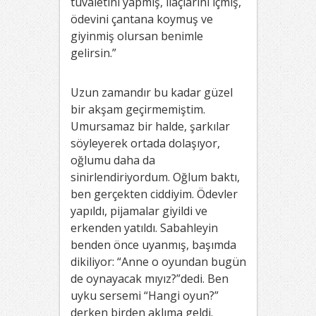
tuvaletini yapmış, ilaçlarını içmiş,
ödevini çantana koymuş ve
giyinmiş olursan benimle
gelirsin.”
Uzun zamandır bu kadar güzel
bir akşam geçirmemiştim.
Umursamaz bir halde, şarkılar
söyleyerek ortada dolaşıyor,
oğlumu daha da
sinirlendiriyordum. Oğlum baktı,
ben gerçekten ciddiyim. Ödevler
yapıldı, pijamalar giyildi ve
erkenden yatıldı. Sabahleyin
benden önce uyanmış, başımda
dikiliyor: “Anne o oyundan bugün
de oynayacak mıyız?”dedi. Ben
uyku sersemi “Hangi oyun?”
derken birden aklıma geldi.