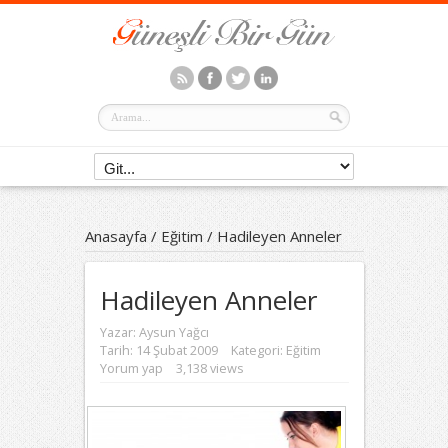
Anasayfa
/
Eğitim
/
Hadileyen Anneler
Hadileyen Anneler
Yazar:
Aysun Yağcı
Tarih: 14 Şubat 2009
Kategori:
Eğitim
Yorum yap
3,138 views