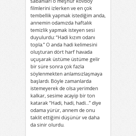
sabahları o meşhur kovboy
filmlerini izlerken ve en çok
tembellik yapmak istediğim anda,
annemin odamızda haftalık
temizlik yapmak isteyen sesi
duyulurdu: “Hadi kızım odanı
topla.” O anda hadi kelimesini
oluşturan dört harf havada
uçuşarak üstüme üstüme gelir
bir süre sonra çok fazla
söylenmekten anlamsızlaşmaya
başlardı. Böyle zamanlarda
istemeyerek de olsa yerimden
kalkar, sesime acayip bir ton
katarak “Hadi, hadi, hadi…” diye
odama yürür, annem de onu
taklit ettiğimi düşünür ve daha
da sinir olurdu.