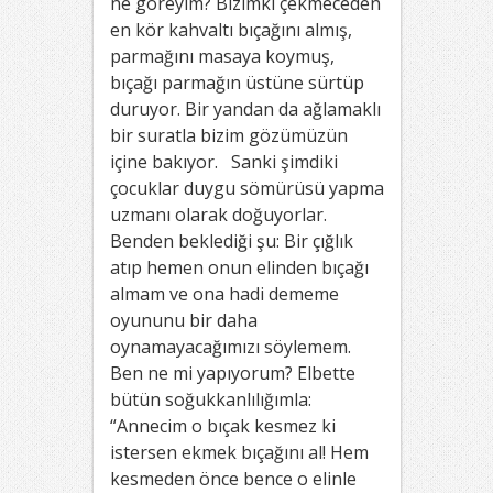
ne göreyim? Bizimki çekmeceden
en kör kahvaltı bıçağını almış,
parmağını masaya koymuş,
bıçağı parmağın üstüne sürtüp
duruyor. Bir yandan da ağlamaklı
bir suratla bizim gözümüzün
içine bakıyor. Sanki şimdiki
çocuklar duygu sömürüsü yapma
uzmanı olarak doğuyorlar.
Benden beklediği şu: Bir çığlık
atıp hemen onun elinden bıçağı
almam ve ona hadi dememe
oyununu bir daha
oynamayacağımızı söylemem.
Ben ne mi yapıyorum? Elbette
bütün soğukkanlılığımla:
“Annecim o bıçak kesmez ki
istersen ekmek bıçağını al! Hem
kesmeden önce bence o elinle